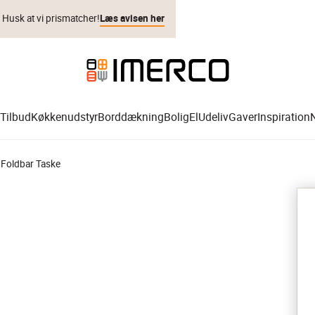
. Husk at vi prismatcher!
Læs avisen her
Tilbud
Køkkenudstyr
Borddækning
Bolig
El
Udeliv
Gaver
Inspiration
 Foldbar Taske