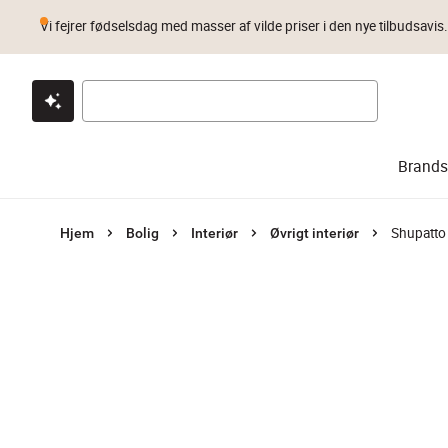
Vi fejrer fødselsdag med masser af vilde priser i den nye tilbudsavis
Klik & hent
Byt i 1 år
Prismatch
Brands
Shupatto
Hjem
Bolig
Interiør
Øvrigt interiør