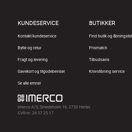
KUNDESERVICE
BUTIKKER
Kontakt kundeservice
Find butik og åbningstid
Bytte og retur
Prismatch
Fragt og levering
Tilbudsavis
Gavekort og tilgodebeviser
Knivslibning service
Se alle emner
Imerco A/S, Smedeholm 16, 2730 Herlev
CVR-nr. 26 57 25 17