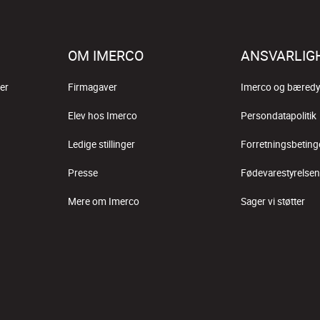
OM IMERCO
ANSVARLIG
er
Firmagaver
Imerco og bæredy
Elev hos Imerco
Persondatapolitik
Ledige stillinger
Forretningsbeting
Presse
Fødevarestyrelsen
Mere om Imerco
Sager vi støtter