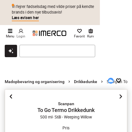
Vi fejrer fødselsdag med vilde priser på kendte
brands i den nye tilbudsavis!
Læs avisen her
Menu
Login
Favorit
Kurv
Klik & hent
Byt i 1 år
Prismatch
Scanpan To G
Madopbevaring og organisering
Drikkedunke
Scanpan
To Go Termo Drikkedunk
500 ml- Stål - Weeping Willow
Pris