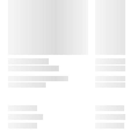
To Go-serien

TO GO-serien fra Scanpan er designet til en aktiv hverdag, hvor 
du nemt kan tage kaffe, te eller kolde drikke med på farten. 
Serien kombinerer moderne design med praktisk funktionalitet 
og holder dine drikke varme eller kolde i timevis.

Scanpan historien

Scanpan er et dansk brand med rødder tilbage til 1956. En stor 
del af produktionen foregår fortsat på egen fabrik i Danmark, 
hvor kvalitet og kontrol er i centrum. Scanpan kombinerer 
moderne teknologi med klassiske håndværkstraditioner.