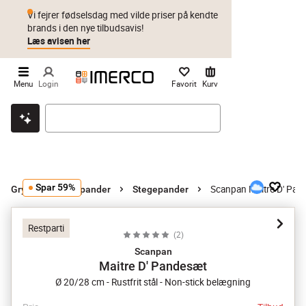
Vi fejrer fødselsdag med vilde priser på kendte
brands i den nye tilbudsavis!
Læs avisen her
Menu
Login
Favorit
Kurv
Klik & hent
Byt i 1 år
Prismatch
Spar 59%
Scanpan Maitre D' Pan
Gryder og stegepander
Stegepander
Restparti
(
2
)
Scanpan
Maitre D' Pandesæt
Ø 20/28 cm - Rustfrit stål - Non-stick belægning