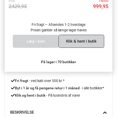
Pris
Tilbud
2429,95
999,95
Fri fragt — Afsendes 1-2 hverdage
Prisen gælder så længe lager haves
Læg i kurv
Klik & hent i butik
På lager i 70 butikker
 - ved køb over 500 kr.*
Fri fragt
- i alle butikker*
Byt i 1 år og få pengene retur i 1 måned 
 - På tusindvis af varer
Klik og hent i butik
BESKRIVELSE