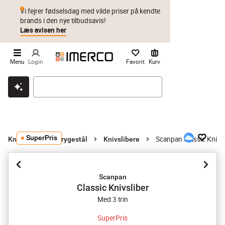
Vi fejrer fødselsdag med vilde priser på kendte
brands i den nye tilbudsavis!
Læs avisen her
Menu
Login
Favorit
Kurv
Klik & hent
Byt i 1 år
Prismatch
SuperPris
Scanpan Classic Knivsl
Knivslibere og strygestål
Knivslibere
Scanpan
Classic Knivsliber
Med 3 trin
SuperPris