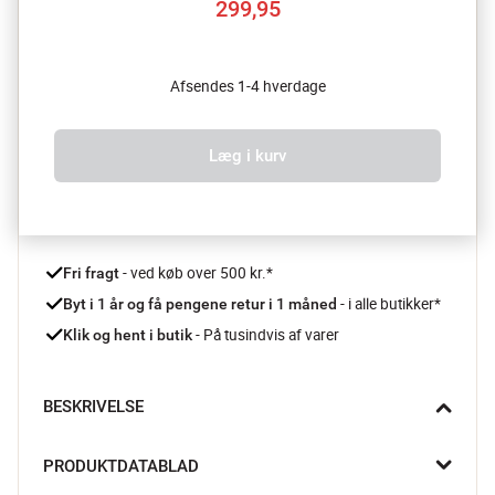
299,95
Afsendes 1-4 hverdage
Læg i kurv
 - ved køb over 500 kr.*
Fri fragt
- i alle butikker*
Byt i 1 år og få pengene retur i 1 måned 
 - På tusindvis af varer
Klik og hent i butik
BESKRIVELSE
Hold dine knive i topform med Classic knivsliberen fra 
PRODUKTDATABLAD
Scanpan.
