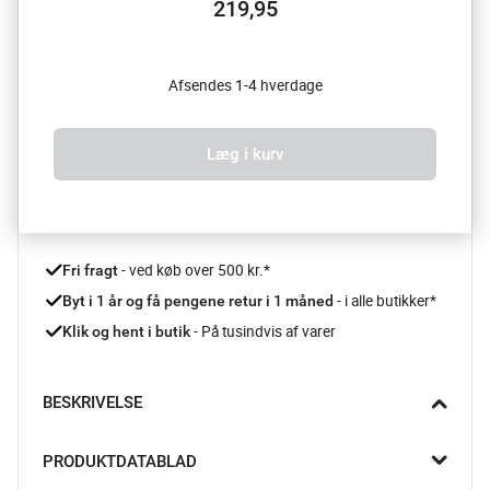
219,95
Afsendes 1-4 hverdage
Læg i kurv
 - ved køb over 500 kr.*
Fri fragt
- i alle butikker*
Byt i 1 år og få pengene retur i 1 måned 
 - På tusindvis af varer
Klik og hent i butik
BESKRIVELSE
Start din dag med et lækkert blødkogt æg og server det i Junto 
PRODUKTDATABLAD
æggebægeret fra Rosenthal. Dette smukke runde æggebæger 
i porcelæn er perfekt til at holde dit morgenæg varmt og 