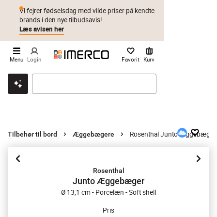
Vi fejrer fødselsdag med vilde priser på kendte
brands i den nye tilbudsavis!
Læs avisen her
Menu
Login
Favorit
Kurv
Klik & hent
Byt i 1 år
Prismatch
Rosenthal Junto Æggebæger
Tilbehør til bord
Æggebægere
Rosenthal
Junto Æggebæger
Ø 13,1 cm - Porcelæn - Soft shell
Pris