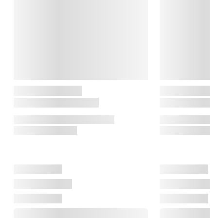
til enhver smag hos Reisenthel, der kan være med til at gøre 
hverdagen lidt nemmere!

TIP: Reisenthel Coolerbag passer ind i Reisenthel Carrybag