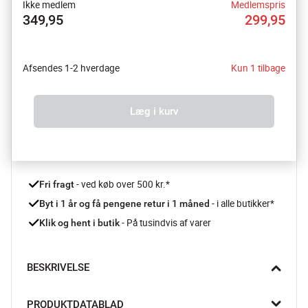
Ikke medlem
Medlemspris
349,95
299,95
Afsendes 1-2 hverdage
Kun 1 tilbage
Læg i kurv
 - ved køb over 500 kr.*
Fri fragt
- i alle butikker*
Byt i 1 år og få pengene retur i 1 måned 
 - På tusindvis af varer
Klik og hent i butik
BESKRIVELSE
Øv, der er intet værre end lunken mælk og smeltet is, når du 
PRODUKTDATABLAD
endelig er kommet hjem med dine dagligvarer. Hold dine varer 