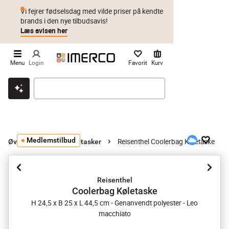
Vi fejrer fødselsdag med vilde priser på kendte
brands i den nye tilbudsavis!
Læs avisen her
Menu
Login
Favorit
Kurv
Klik & hent
Byt i 1 år
Prismatch
Medlemstilbud
Reisenthel Coolerbag Køletaske
Øvrigt udeliv
Køletasker
Reisenthel
Coolerbag Køletaske
H 24,5 x B 25 x L 44,5 cm - Genanvendt polyester - Leo
macchiato