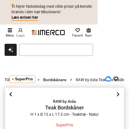
Vi fejrer fødselsdag med vilde priser på kendte
brands i den nye tilbudsavis!
Læs avisen her
Menu
Login
Favorit
Kurv
Klik & hent
Byt i 1 år
Prismatch
SuperPris
RAW by Aida Teak Bordskåner
Tilbehør til bord
Bordskånere
RAW by Aida
Teak Bordskåner
H 1 x B 15 x L 17,5 cm - Teaktræ - Natur
SuperPris