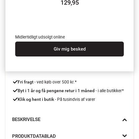
129,95
Midlertidligt udsolgt online
Giv mig besked
 - ved køb over 500 kr.*
Fri fragt
- i alle butikker*
Byt i 1 år og få pengene retur i 1 måned 
 - På tusindvis af varer
Klik og hent i butik
BESKRIVELSE
Den klassiske Pushlite dørklokke har en rektangulær 
PRODUKTDATABLAD
klokkeknap med navneskilt. Dørknappen lyser op, så den byder 