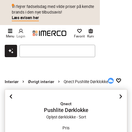
Vi fejrer fødselsdag med vilde priser på kendte
brands i den nye tilbudsavis!
Læs avisen her
Menu
Login
Favorit
Kurv
Klik & hent
Byt i 1 år
Prismatch
Qnect Pushlite Dørklokke
Interiør
Øvrigt interiør
Qnect
Pushlite Dørklokke
Oplyst dørklokke - Sort
Pris