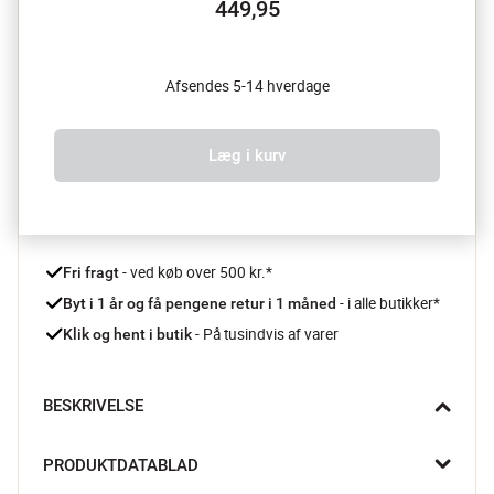
449,95
Afsendes 5-14 hverdage
Læg i kurv
 - ved køb over 500 kr.*
Fri fragt
- i alle butikker*
Byt i 1 år og få pengene retur i 1 måned 
 - På tusindvis af varer
Klik og hent i butik
BESKRIVELSE
Dekorer dine hvide vægge med smukke plakater af William 
PRODUKTDATABLAD
Morris. Plakaterne har et skønt vintage look, og vil give en 
hyggelig og farverig stemning til dit hjem.
