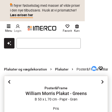
Vi fejrer fødselsdag med masser af vilde priser
i den nye tilbudsavis. Husk at vi prismatcher!
Læs avisen her
Menu
Login
Favorit
Kurv
Klik & hent
Byt i 1 år
Prismatch
Poster&Frame William M
Plakater og vægdekoration
Plakater
Poster&Frame
William Morris Plakat - Greens
B 50 x L 70 cm - Papir - Grøn
Pris