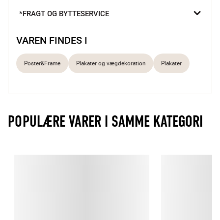
*FRAGT OG BYTTESERVICE
Stemningsfuld Udført i høj kvalitet Perfekt gaveide
VAREN FINDES I
William Morris er en kendt engelsk kunstner, som var en af 
grundlæggerne på den britiske formgivningsbevægelse Arts 
Poster&Frame
Plakater og vægdekoration
Plakater
and Crafts. Han er en kendt formgiver af smukke mønstre til 
blandt andet stof, tapet og plakater.
POPULÆRE VARER I SAMME KATEGORI