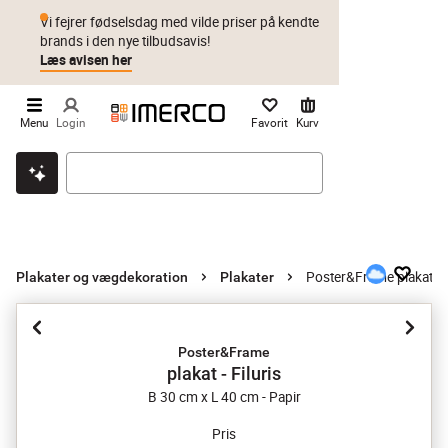
Vi fejrer fødselsdag med vilde priser på kendte
brands i den nye tilbudsavis!
Læs avisen her
Menu
Login
Favorit
Kurv
Klik & hent
Byt i 1 år
Prismatch
Poster&Frame plakat - F
Plakater og vægdekoration
Plakater
Poster&Frame
plakat - Filuris
B 30 cm x L 40 cm - Papir
Pris