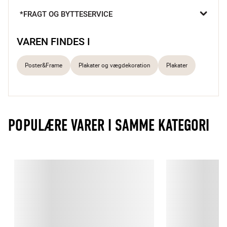
*FRAGT OG BYTTESERVICE
Alle plakater fra Wonderhagen er trykt på højkvalitets 230 
grams papir, som skaber en lækker og holdbar overflade.

VAREN FINDES I
Wonderhagen

Wonderhagen er et nyskabende københavnsk plakatfirma, der 
Poster&Frame
Plakater og vægdekoration
Plakater
siden 2012 har skabt stilrene, moderne og humoristiske 
plakater. Konceptet udtrykker en klar passion for lette grafiske 
udtryk og kreativt design
POPULÆRE VARER I SAMME KATEGORI