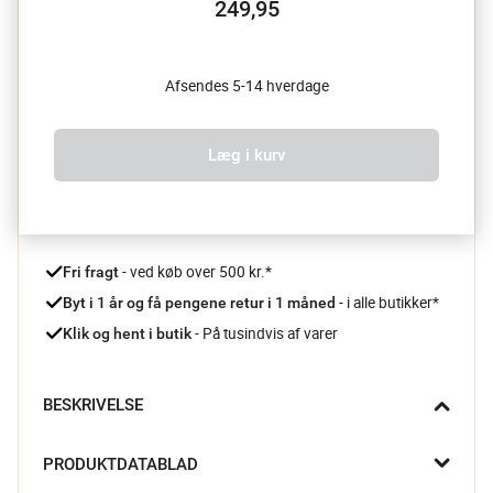
249,95
Afsendes 5-14 hverdage
Læg i kurv
 - ved køb over 500 kr.*
Fri fragt
- i alle butikker*
Byt i 1 år og få pengene retur i 1 måned 
 - På tusindvis af varer
Klik og hent i butik
BESKRIVELSE
Plakaten Filur fra Wonderhagen er sød og sjov og får dig helt 
PRODUKTDATABLAD
sikkert til at tænke på sommer. Plakaten vil være med til at 
skabe et twist til indretningen og få dine gæster til at smile. 
