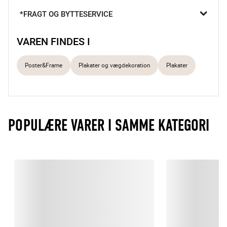
*FRAGT OG BYTTESERVICE
Stemningsfuld Perfekt gaveide
VAREN FINDES I
A.P. Atelier er et Københavnsbaseret online kunstgalleri. 
Kunstværkerne er specielt oprettet i samarbejde med en række 
Poster&Frame
Plakater og vægdekoration
Plakater
kendte kunstnere, som har fået inspiration fra nutidige 
tendenser.
POPULÆRE VARER I SAMME KATEGORI