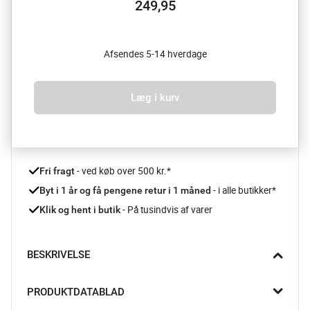
249,95
Afsendes 5-14 hverdage
Læg i kurv
 - ved køb over 500 kr.*
Fri fragt
- i alle butikker*
Byt i 1 år og få pengene retur i 1 måned 
 - På tusindvis af varer
Klik og hent i butik
BESKRIVELSE
Mangler du liv til dine vægge og elsker du farver? Hæng den 
PRODUKTDATABLAD
fine plakat fra A.P Atelier op omkring andre plakater, eller hæng 
den for sig selv så den fremstår helt specielt.
