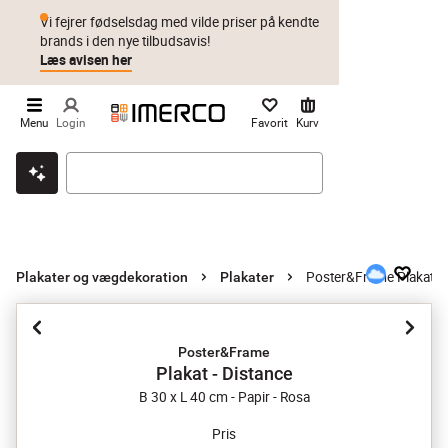
Vi fejrer fødselsdag med vilde priser på kendte
brands i den nye tilbudsavis!
Læs avisen her
Menu
Login
Favorit
Kurv
Klik & hent
Byt i 1 år
Prismatch
Poster&Frame Plakat - 
Plakater og vægdekoration
Plakater
Poster&Frame
Plakat - Distance
B 30 x L 40 cm - Papir - Rosa
Pris