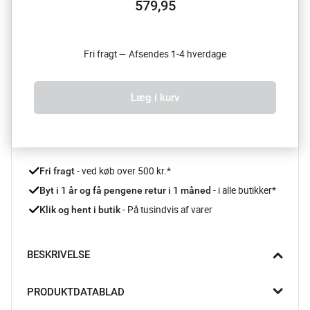
579,95
Fri fragt — Afsendes 1-4 hverdage
Læg i kurv
 - ved køb over 500 kr.*
Fri fragt
- i alle butikker*
Byt i 1 år og få pengene retur i 1 måned 
 - På tusindvis af varer
Klik og hent i butik
BESKRIVELSE
Pyntepuden fra Pip Studio forener moderne striber med 
PRODUKTDATABLAD
luksuriøs fløjl. Den store pude bringer personlighed og farve til 
dit rum – et markant indslag i enhver indretning med sans for 