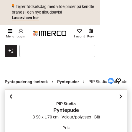
Vi fejrer fødselsdag med vilde priser på kendte
brands i den nye tilbudsavis!
Læs avisen her
Menu
Login
Favorit
Kurv
Klik & hent
Byt i 1 år
Prismatch
PIP Studio Pyntepude
Pyntepuder og -betræk
Pyntepuder
PIP Studio
Pyntepude
B 50 x L 70 cm - Velour/polyester - Blå
Pris