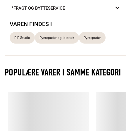
detaljen.

*FRAGT OG BYTTESERVICE
Farverig og elegant
Tilføjer charme til hjemmet
VAREN FINDES I
Klassis PIP Studio design
PIP Studio
Pyntepuder og -betræk
Pyntepuder
POPULÆRE VARER I SAMME KATEGORI