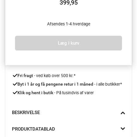
399,95
Afsendes 1-4 hverdage
Læg i kurv
 - ved køb over 500 kr.*
Fri fragt
- i alle butikker*
Byt i 1 år og få pengene retur i 1 måned 
 - På tusindvis af varer
Klik og hent i butik
BESKRIVELSE
Love Birds krusene fra PIP Studio gør kaffepausen lidt mere 
PRODUKTDATABLAD
hyggelig. Det elegante porcelæn og de fine detaljer giver et 
stemningsfuldt udtryk, der pynter på bordet.
