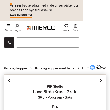
Vi fejrer fødselsdag med vilde priser på kendte
brands i den nye tilbudsavis!
Læs avisen her
Menu
Login
Favorit
Kurv
Klik & hent
Byt i 1 år
Prismatch
PIP Studio Love Bir
Krus og kopper
Krus og kopper med hank
PIP Studio
Love Birds Krus - 2 stk.
30 cl - Porcelæn - Grøn
Pris