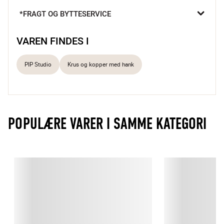
*FRAGT OG BYTTESERVICE
Sæt med 2 stk.
Elegant porcelæn
Dekorativt design
VAREN FINDES I
PIP Studio
Krus og kopper med hank
POPULÆRE VARER I SAMME KATEGORI