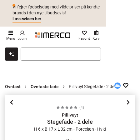
Vi fejrer fødselsdag med vilde priser på kendte
brands i den nye tilbudsavis!
Læs avisen her
Menu
Login
Favorit
Kurv
Klik & hent
Byt i 1 år
Prismatch
Pillivuyt Stegefade - 2 dele
Ovnfast
Ovnfaste fade
(
4
)
Pillivuyt
Stegefade - 2 dele
H 6 x B 17 x L 32 cm - Porcelæn - Hvid