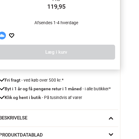
119,95
Afsendes 1-4 hverdage
Læg i kurv
 - ved køb over 500 kr.*
Fri fragt
- i alle butikker*
Byt i 1 år og få pengene retur i 1 måned 
 - På tusindvis af varer
Klik og hent i butik
BESKRIVELSE
orestil dig en hyggelig eftermiddag i køkkenet, hvor du 
PRODUKTDATABLAD
melter chokolade eller laver den perfekte, cremede sauce til 