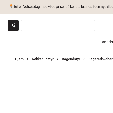
Vi fejrer fødselsdag med vilde priser på kendte brands i den nye tilb
Klik & hent
Byt i 1 år
Prismatch
Brands
Hjem
Køkkenudstyr
Bageudstyr
Bageredskaber