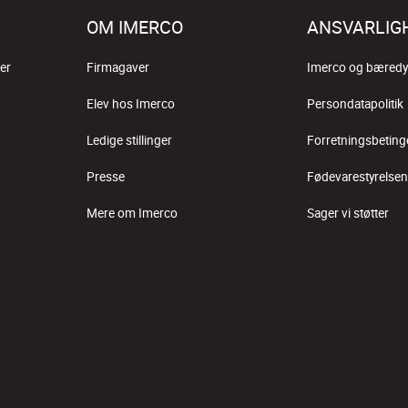
OM IMERCO
ANSVARLIG
er
Firmagaver
Imerco og bæredy
Elev hos Imerco
Persondatapolitik
Ledige stillinger
Forretningsbeting
Presse
Fødevarestyrelsen
Mere om Imerco
Sager vi støtter