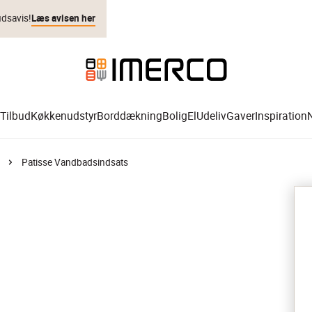
udsavis!
Læs avisen her
Tilbud
Køkkenudstyr
Borddækning
Bolig
El
Udeliv
Gaver
Inspiration
Patisse Vandbadsindsats