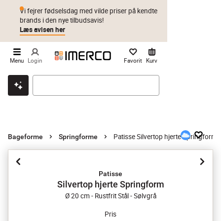
Vi fejrer fødselsdag med vilde priser på kendte
brands i den nye tilbudsavis!
Læs avisen her
Menu
Login
Favorit
Kurv
Klik & hent
Byt i 1 år
Prismatch
Patisse Silvertop hjerte Springform
Bageforme
Springforme
Patisse
Silvertop hjerte Springform
Ø 20 cm - Rustfrit Stål - Sølvgrå
Pris