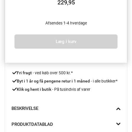
229,95
Afsendes 1-4 hverdage
Læg i kurv
 - ved køb over 500 kr.*
Fri fragt
- i alle butikker*
Byt i 1 år og få pengene retur i 1 måned 
 - På tusindvis af varer
Klik og hent i butik
BESKRIVELSE
Lav smukke hjerteformede kager med denne klassiske 
PRODUKTDATABLAD
springform fra Patisse og giv den til en du elsker eller har kær. 
Springformen har nonstick-belægning, så kagen er nem at få 