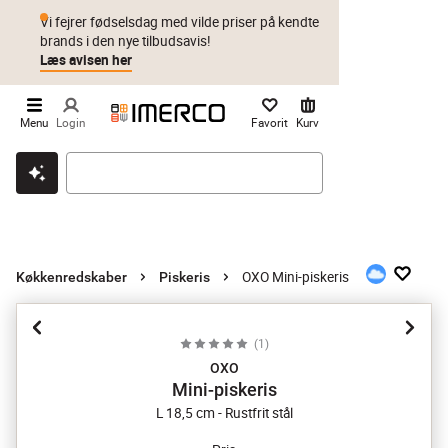
Vi fejrer fødselsdag med vilde priser på kendte
brands i den nye tilbudsavis!
Læs avisen her
Menu
Login
Favorit
Kurv
Klik & hent
Byt i 1 år
Prismatch
OXO Mini-piskeris
Køkkenredskaber
Piskeris
(
1
)
OXO
Mini-piskeris
L 18,5 cm - Rustfrit stål