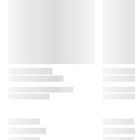
og effektivitet, så både madlavning, organisering og oprydning 
bliver en fornøjelse. Med OXO handler det om at gøre 
hverdagen enklere, én lille opfindelse ad gangen.