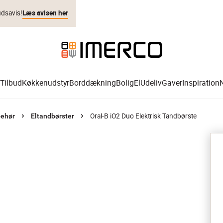
udsavis!
Læs avisen her
Tilbud
Køkkenudstyr
Borddækning
Bolig
El
Udeliv
Gaver
Inspiration
Oral-B iO2 Duo Elektrisk Tandbørste
behør
Eltandbørster