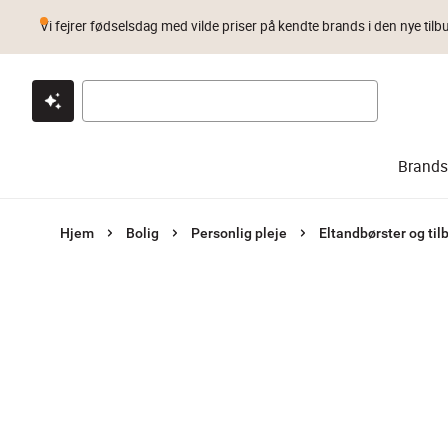
Vi fejrer fødselsdag med vilde priser på kendte brands i den nye tilb
Klik & hent
Byt i 1 år
Prismatch
Brands
Hjem
Bolig
Personlig pleje
Eltandbørster og til