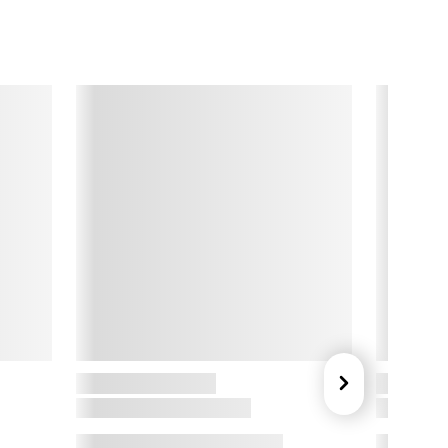
ed en indbygget 2-minutters timer og lang batteritid bliver 
andbørstningen både lettere og mere effektiv – hver dag.