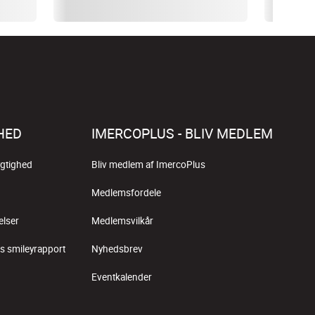
HED
IMERCOPLUS - BLIV MEDLEM
gtighed
Bliv medlem af ImercoPlus
Medlemsfordele
elser
Medlemsvilkår
s smileyrapport
Nyhedsbrev
Eventkalender