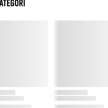
ATEGORI
M
t