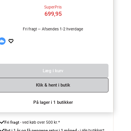
SuperPris
699,95
Fri fragt — Afsendes 1-2 hverdage
Læg i kurv
Klik & hent i butik
På lager i 1 butikker
 - ved køb over 500 kr.*
Fri fragt
- i alle butikker*
Byt i 1 år og få pengene retur i 1 måned 