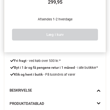
299,95
Afsendes 1-2 hverdage
Læg i kurv
 - ved køb over 500 kr.*
Fri fragt
- i alle butikker*
Byt i 1 år og få pengene retur i 1 måned 
 - På tusindvis af varer
Klik og hent i butik
BESKRIVELSE
Klar til næste pizzaparty? Med dette 100% vandtætte betræk 
PRODUKTDATABLAD
beskytter du din Karu 2 pizzaovn og kan tage den med på 
farten – perfekt pasform, justerbare stropper og fuld 