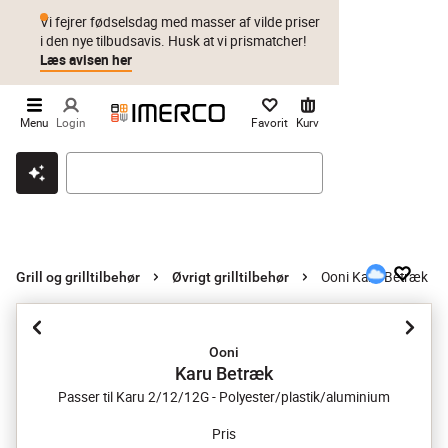
Vi fejrer fødselsdag med masser af vilde priser
i den nye tilbudsavis. Husk at vi prismatcher!
Læs avisen her
Menu
Login
Favorit
Kurv
Klik & hent
Byt i 1 år
Prismatch
Ooni Karu Betræk
Grill og grilltilbehør
Øvrigt grilltilbehør
Ooni
Karu Betræk
Passer til Karu 2/12/12G - Polyester/plastik/aluminium
Pris