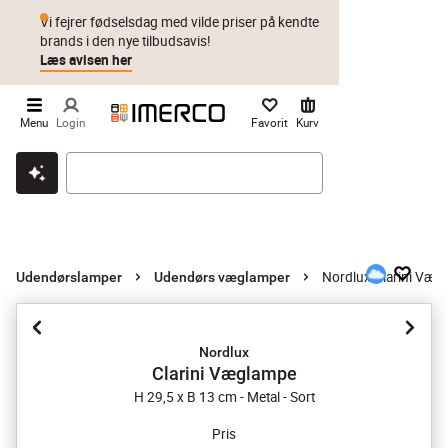
Vi fejrer fødselsdag med vilde priser på kendte
brands i den nye tilbudsavis!
Læs avisen her
Menu
Login
Favorit
Kurv
Klik & hent
Byt i 1 år
Prismatch
Nordlux Clarini Væg
Udendørslamper
Udendørs væglamper
Nordlux
Clarini Væglampe
H 29,5 x B 13 cm - Metal - Sort
Pris