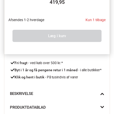
419,95
Afsendes 1-2 hverdage
Kun 1 tilbage
Læg i kurv
 - ved køb over 500 kr.*
Fri fragt
- i alle butikker*
Byt i 1 år og få pengene retur i 1 måned 
 - På tusindvis af varer
Klik og hent i butik
BESKRIVELSE
Clarini Væglampe Seaside fra Nordlux giver et diskret og 
PRODUKTDATABLAD
stemningsfuldt lys langs facaden, ved hoveddøren eller på 
terrassen. Det slanke design lader lyset falde blødt nedad og 