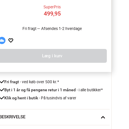
SuperPris
499,95
Fri fragt — Afsendes 1-2 hverdage
Læg i kurv
 - ved køb over 500 kr.*
Fri fragt
- i alle butikker*
Byt i 1 år og få pengene retur i 1 måned 
 - På tusindvis af varer
Klik og hent i butik
BESKRIVELSE
år kulden sniger sig ind i stuen på en vinteraften, giver denne 