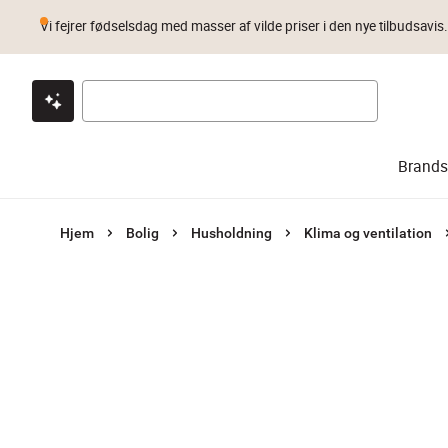
Vi fejrer fødselsdag med masser af vilde priser i den nye tilbudsavis
Klik & hent
Byt i 1 år
Prismatch
Brands
Hjem
Bolig
Husholdning
Klima og ventilation