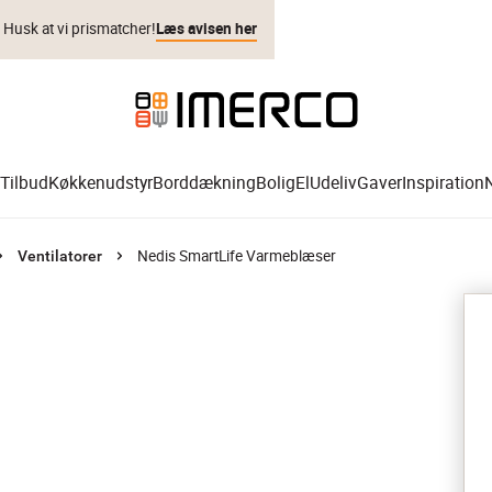
. Husk at vi prismatcher!
Læs avisen her
Tilbud
Køkkenudstyr
Borddækning
Bolig
El
Udeliv
Gaver
Inspiration
Nedis SmartLife Varmeblæser
Ventilatorer