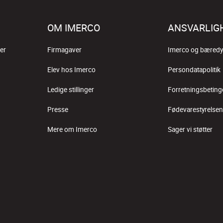
OM IMERCO
ANSVARLIG
er
Firmagaver
Imerco og bæredy
Elev hos Imerco
Persondatapolitik
Ledige stillinger
Forretningsbeting
Presse
Fødevarestyrelsen
Mere om Imerco
Sager vi støtter