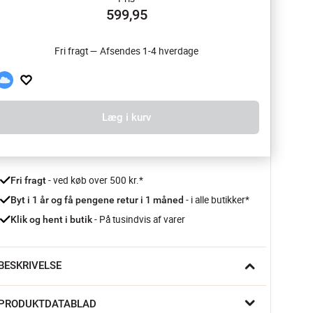
599,95
Fri fragt — Afsendes 1-4 hverdage
Læg i kurv
 - ved køb over 500 kr.*
Fri fragt
- i alle butikker*
Byt i 1 år og få pengene retur i 1 måned 
 - På tusindvis af varer
Klik og hent i butik
BESKRIVELSE
kal du bringe dine grillevner op på et helt nyt niveau? Så skal 
PRODUKTDATABLAD
u næsten prøve denne smarte Rotisserikurv fra Napoleon, 