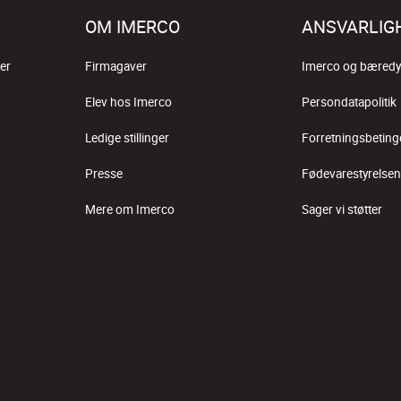
OM IMERCO
ANSVARLIG
er
Firmagaver
Imerco og bæredy
Elev hos Imerco
Persondatapolitik
Ledige stillinger
Forretningsbeting
Presse
Fødevarestyrelsen
Mere om Imerco
Sager vi støtter