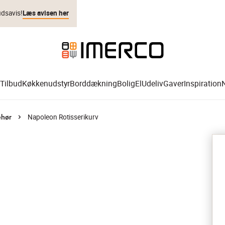
udsavis!
Læs avisen her
Tilbud
Køkkenudstyr
Borddækning
Bolig
El
Udeliv
Gaver
Inspiration
Napoleon Rotisserikurv
ehør