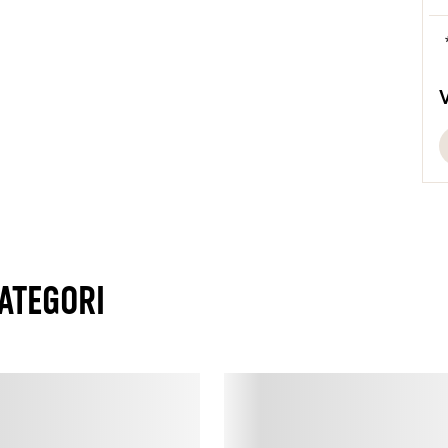
s
R
p
g
l
s
T
d
ATEGORI
D
s