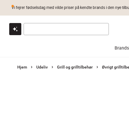
Vi fejrer fødselsdag med vilde priser på kendte brands i den nye tilb
Klik & hent
Byt i 1 år
Prismatch
Brands
Hjem
Udeliv
Grill og grilltilbehør
Øvrigt grilltilb