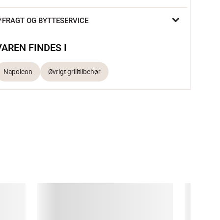
om kan det hele!

*FRAGT OG BYTTESERVICE
Lavet i rustfrit stål Nem at montere Skrues fast på rotisseri-
spydet
VAREN FINDES I
otisseriekurven er genial til næsten alle de grillede lækkerier – 
Napoleon
Øvrigt grilltilbehør
ølsemix, små kartofler, hotwings – kun fantasien sætter 
rænser for, hvad du kan lave i kurven. Rotisseriekurven er 
avet i rustfrit stål og har en god størrelse, så du kan komme 
tegt flæsk, rodfrugter, pomfritter og meget andet i kurven. 
ænd blot for den og du skal ikke længere bruge en finger, da 
en passer sig selv – det er da smart!

en aflange rotisseriekurv skrues nemt fast på et rotisserie-
pyd og passer til alle Napoleons rotisserier.