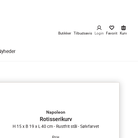
Butikker
Tilbudsavis
Login
Favorit
Kurv
Nyheder
Napoleon
Rotisserikurv
H 15 x B 19 x L 40 cm - Rustfrit stål - Sølvfarvet
Pris