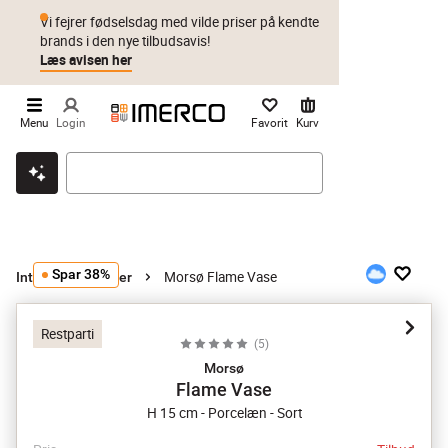
Vi fejrer fødselsdag med vilde priser på kendte
brands i den nye tilbudsavis!
Læs avisen her
Menu
Login
Favorit
Kurv
Klik & hent
Byt i 1 år
Prismatch
Spar 38%
Morsø Flame Vase
Interiør
Vaser
Restparti
(
5
)
Morsø
Flame Vase
H 15 cm - Porcelæn - Sort