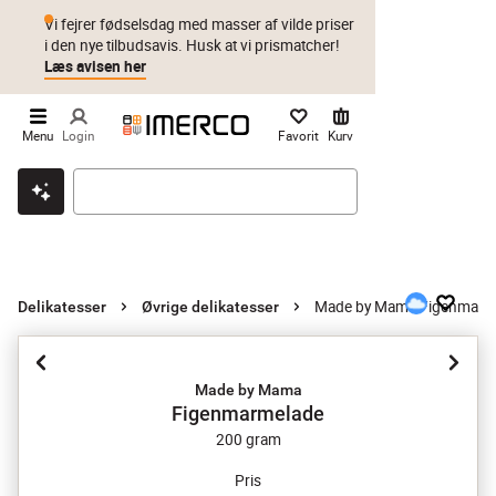
Vi fejrer fødselsdag med masser af vilde priser
i den nye tilbudsavis. Husk at vi prismatcher!
Læs avisen her
Menu
Login
Favorit
Kurv
Klik & hent
Byt i 1 år
Prismatch
Made by Mama Figenmarm
Delikatesser
Øvrige delikatesser
Made by Mama
Figenmarmelade
200 gram
Pris