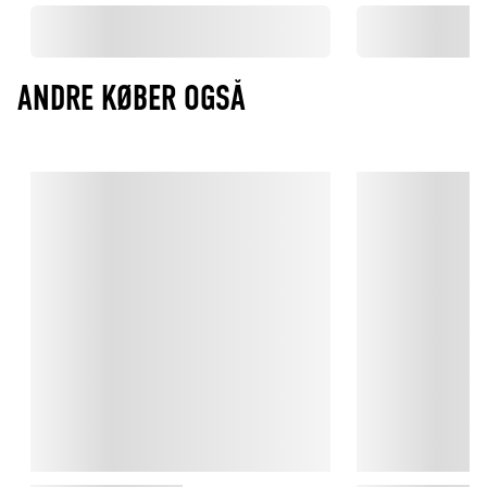
italienske køkken. Made by Mama hylder det gode håndværk 
og den glæde ved mad, der samler mennesker omkring bordet.
ANDRE KØBER OGSÅ