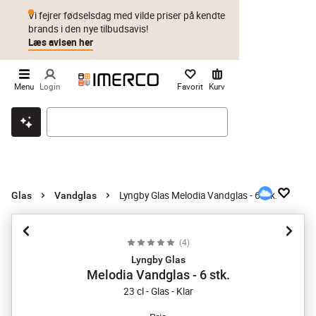
Vi fejrer fødselsdag med vilde priser på kendte
brands i den nye tilbudsavis!
Læs avisen her
Menu
Login
Favorit
Kurv
Klik & hent
Byt i 1 år
Prismatch
Lyngby Glas Melodia Vandglas - 6 stk.
Glas
Vandglas
(
4
)
Lyngby Glas
Melodia Vandglas - 6 stk.
23 cl - Glas - Klar