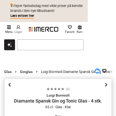
Vi fejrer fødselsdag med vilde priser på kendte
brands i den nye tilbudsavis!
Læs avisen her
Menu
Login
Favorit
Kurv
Klik & hent
Byt i 1 år
Prismatch
Luigi Bormioli Diamante Spansk Gin og Tonic Glas
Glas
Ginglas
(
4
)
Luigi Bormioli
Diamante Spansk Gin og Tonic Glas - 4 stk.
65 cl - Glas - Klar