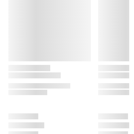
Luigi Bormioli forener italiensk glaskunst med innovation og 
funktionelt design. Brandet er kendt for sine krystalklare og 
holdbare glas, der kombinerer æstetik, teknologi og tradition. 
Med fokus på både hverdagsbrug og særlige lejligheder 
skaber Luigi Bormioli produkter, der løfter enhver servering.