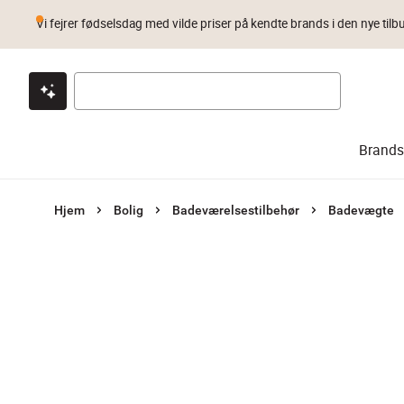
Vi fejrer fødselsdag med vilde priser på kendte brands i den nye tilb
Klik & hent
Byt i 1 år
Prismatch
Brands
Hjem
Bolig
Badeværelsestilbehør
Badevægte