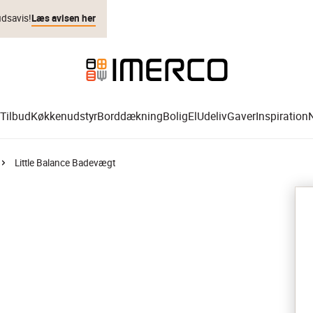
udsavis!
Læs avisen her
Tilbud
Køkkenudstyr
Borddækning
Bolig
El
Udeliv
Gaver
Inspiration
Little Balance Badevægt