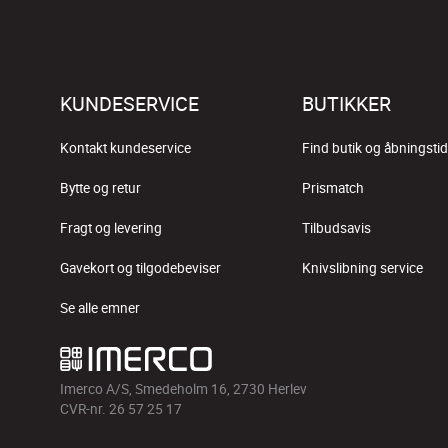
KUNDESERVICE
BUTIKKER
Kontakt kundeservice
Find butik og åbningstid
Bytte og retur
Prismatch
Fragt og levering
Tilbudsavis
Gavekort og tilgodebeviser
Knivslibning service
Se alle emner
Imerco A/S, Smedeholm 16, 2730 Herlev
CVR-nr. 26 57 25 17