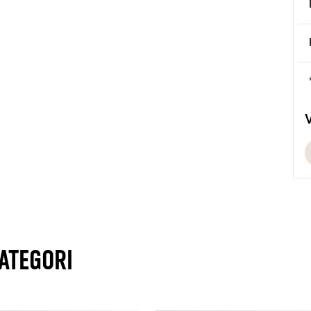
S
B
ATEGORI