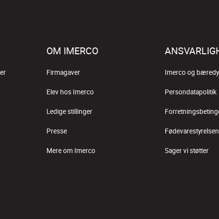
OM IMERCO
ANSVARLIG
er
Firmagaver
Imerco og bæredy
Elev hos Imerco
Persondatapolitik
Ledige stillinger
Forretningsbeting
Presse
Fødevarestyrelsen
Mere om Imerco
Sager vi støtter