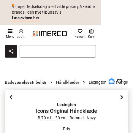
Vi fejrer fødselsdag med vilde priser på kendte
brands i den nye tilbudsavis!
Læs avisen her
Menu
Login
Favorit
Kurv
Klik & hent
Byt i 1 år
Prismatch
Lexington Icons Origina
Badeværelsestilbehør
Håndklæder
Lexington
Icons Original Håndklæde
B 70 x L 130 cm - Bomuld - Navy
Pris