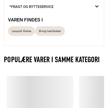
kan mixe alt fra klassiske cocktails til nye favoritter derhjemme.

*FRAGT OG BYTTESERVICE
Dobbeltsidet design
Præcis dosering
VAREN FINDES I
Stilrent barredskab
Leopold Vienna
Øvrigt bartilbehør
POPULÆRE VARER I SAMME KATEGORI