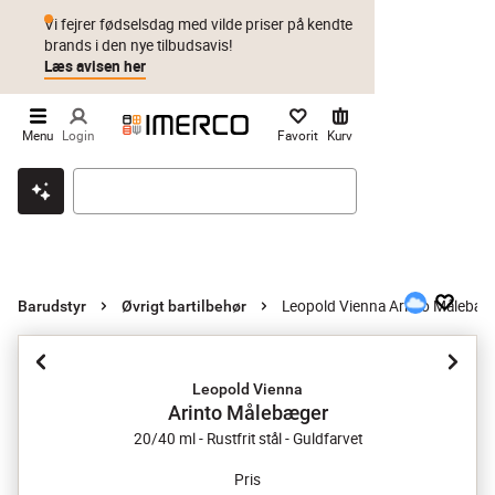
Vi fejrer fødselsdag med vilde priser på kendte
brands i den nye tilbudsavis!
Læs avisen her
Menu
Login
Favorit
Kurv
Klik & hent
Byt i 1 år
Prismatch
Leopold Vienna Arinto Målebæg
Barudstyr
Øvrigt bartilbehør
Leopold Vienna
Arinto Målebæger
20/40 ml - Rustfrit stål - Guldfarvet
Pris