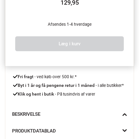
129,95
Afsendes 1-4 hverdage
Læg i kurv
 - ved køb over 500 kr.*
Fri fragt
- i alle butikker*
Byt i 1 år og få pengene retur i 1 måned 
 - På tusindvis af varer
Klik og hent i butik
BESKRIVELSE
Når drinksene skal sidde lige i skabet, er Arinto målebægeret 
PRODUKTDATABLAD
fra Leopold Vienna et fast redskab på barbordet. Det 
dobbeltsidede design gør det nemt at dosere præcist, så du 