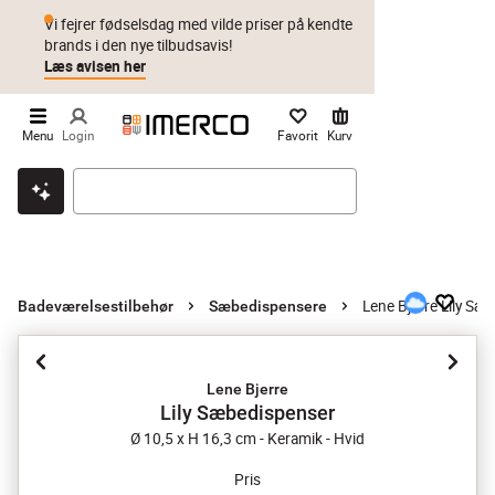
Vi fejrer fødselsdag med vilde priser på kendte
brands i den nye tilbudsavis!
Læs avisen her
Menu
Login
Favorit
Kurv
Klik & hent
Byt i 1 år
Prismatch
Lene Bjerre Lily Sæ
Badeværelsestilbehør
Sæbedispensere
Lene Bjerre
Lily Sæbedispenser
Ø 10,5 x H 16,3 cm - Keramik - Hvid
Pris