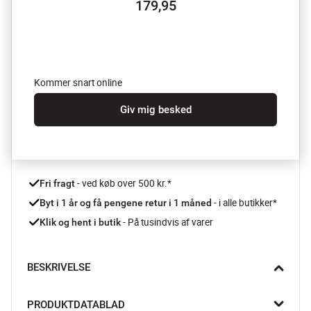
179,95
Kommer snart online
Giv mig besked
 - ved køb over 500 kr.*
Fri fragt
- i alle butikker*
Byt i 1 år og få pengene retur i 1 måned 
 - På tusindvis af varer
Klik og hent i butik
BESKRIVELSE
Hold orden i køkkenskabene med denne smukke Amera 
PRODUKTDATABLAD
opbevaringskrukke fra Lene Bjerre. Opbevar alt fra gryn, 