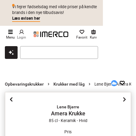
Vi fejrer fødselsdag med vilde priser på kendte
brands i den nye tilbudsavis!
Læs avisen her
Menu
Login
Favorit
Kurv
Klik & hent
Byt i 1 år
Prismatch
Lene Bjerre Amera Kr
Opbevaringskrukker
Krukker med låg
Lene Bjerre
Amera Krukke
85 cl - Keramik - Hvid
Pris