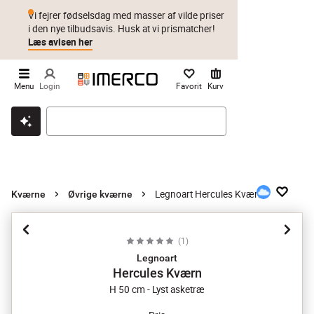
Vi fejrer fødselsdag med masser af vilde priser
i den nye tilbudsavis. Husk at vi prismatcher!
Læs avisen her
Menu
Login
Favorit
Kurv
Klik & hent
Byt i 1 år
Prismatch
Legnoart Hercules Kværn
Kværne
Øvrige kværne
(
1
)
Legnoart
Hercules Kværn
H 50 cm - Lyst asketræ