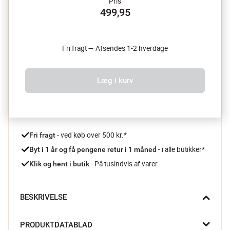
Pris
499,95
Fri fragt — Afsendes 1-2 hverdage
Læg i kurv
 - ved køb over 500 kr.*
Fri fragt
- i alle butikker*
Byt i 1 år og få pengene retur i 1 måned 
 - På tusindvis af varer
Klik og hent i butik
BESKRIVELSE
Med den unikke Hercules kværn fra Legnoart får du en kværn, 
PRODUKTDATABLAD
der både er smuk og funktionel i høj kvalitet. Brug den til salt, 