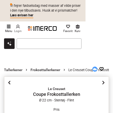
Vi fejrer fødselsdag med masser af vilde priser
i den nye tilbudsavis. Husk at vi prismatcher!
Læs avisen her
Menu
Login
Favorit
Kurv
Klik & hent
Byt i 1 år
Prismatch
Le Creuset Coupe Frokosttall
Tallerkener
Frokosttallerkener
Le Creuset
Coupe Frokosttallerken
Ø 22 cm - Stentøj - Flint
Pris