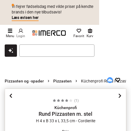
Vi fejrer fødselsdag med vilde priser på kendte
brands i den nye tilbudsavis!
Læs avisen her
Menu
Login
Favorit
Kurv
Klik & hent
Byt i 1 år
Prismatch
Küchenprofi Rund Pizzasten
Pizzasten og -spader
Pizzasten
(
1
)
Küchenprofi
Rund Pizzasten m. stel
H 4 x B 33 x L 33,5 cm - Cordierite