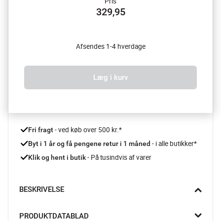
Pris
329,95
Afsendes 1-4 hverdage
Læg i kurv
 - ved køb over 500 kr.*
Fri fragt
- i alle butikker*
Byt i 1 år og få pengene retur i 1 måned 
 - På tusindvis af varer
Klik og hent i butik
BESKRIVELSE
Mmm, dampende varmt fyld af tomat og mozarella på en 
PRODUKTDATABLAD
knasende sprød bund - pizza er en træfsikker lækkerbidsken! 