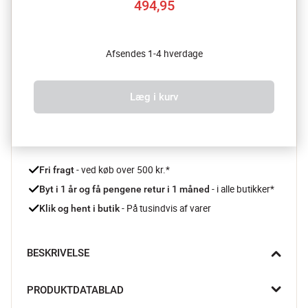
494,95
Afsendes 1-4 hverdage
Læg i kurv
 - ved køb over 500 kr.*
Fri fragt
- i alle butikker*
Byt i 1 år og få pengene retur i 1 måned 
 - På tusindvis af varer
Klik og hent i butik
BESKRIVELSE
Skru op for elegance og funktionalitet med Boston Salt- & 
PRODUKTDATABLAD
Pebermøllen fra Küchenprofi. Det slanke design passer til det 
moderne køkken og så kværner den med elektrisk præcision. 