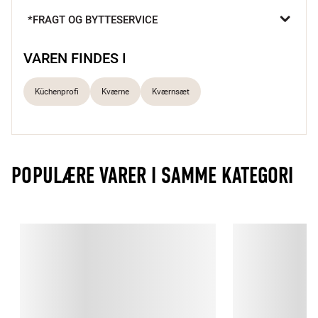
Med ét tryk får du friskkværnet salt eller peber direkte i gryden 
*FRAGT OG BYTTESERVICE
eller på tallerkenen.

Elektrisk kværn
VAREN FINDES I
Elegant ståldesign
Let genopfyldning
Küchenprofi
Kværne
Kværnsæt
POPULÆRE VARER I SAMME KATEGORI