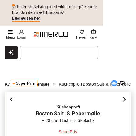
Vi fejrer fødselsdag med vilde priser på kendte
brands i den nye tilbudsavis!
Læs avisen her
Menu
Login
Favorit
Kurv
Klik & hent
Byt i 1 år
Prismatch
SuperPris
Küchenprofi Boston Salt- & Pebermølle
Kværne
Kværnsæt
Küchenprofi
Boston Salt- & Pebermølle
H 23 cm - Rustfrit stål/plastik
SuperPris