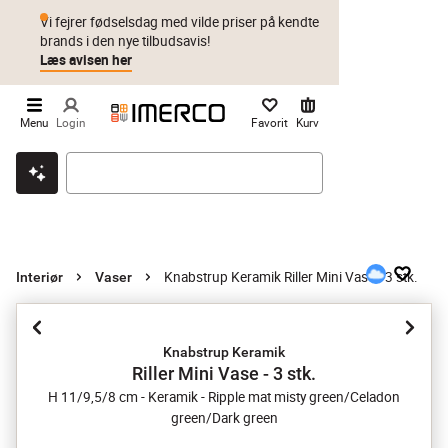
Vi fejrer fødselsdag med vilde priser på kendte
brands i den nye tilbudsavis!
Læs avisen her
Menu
Login
Favorit
Kurv
Klik & hent
Byt i 1 år
Prismatch
Knabstrup Keramik Riller Mini Vase - 3 stk.
Interiør
Vaser
Knabstrup Keramik
Riller Mini Vase - 3 stk.
H 11/9,5/8 cm - Keramik - Ripple mat misty green/Celadon
green/Dark green