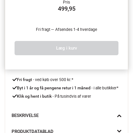
Pris
499,95
Fri fragt — Afsendes 1-4 hverdage
Læg i kurv
 - ved køb over 500 kr.*
Fri fragt
- i alle butikker*
Byt i 1 år og få pengene retur i 1 måned 
 - På tusindvis af varer
Klik og hent i butik
BESKRIVELSE
Riller Mini vaserne fra Knabstrup Keramik bringer varme, 
PRODUKTDATABLAD
håndværk og nordisk elegance ind i selv de mindste hjørner af 