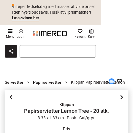
Vi fejrer fødselsdag med masser af vilde priser
i den nye tilbudsavis. Husk at vi prismatcher!
Læs avisen her
Menu
Login
Favorit
Kurv
Klik & hent
Byt i 1 år
Prismatch
Klippan Papirservietter Lemon Tree 
Servietter
Papirservietter
Klippan
Papirservietter Lemon Tree - 20 stk.
B 33 x L 33 cm - Papir - Gul/grøn
Pris