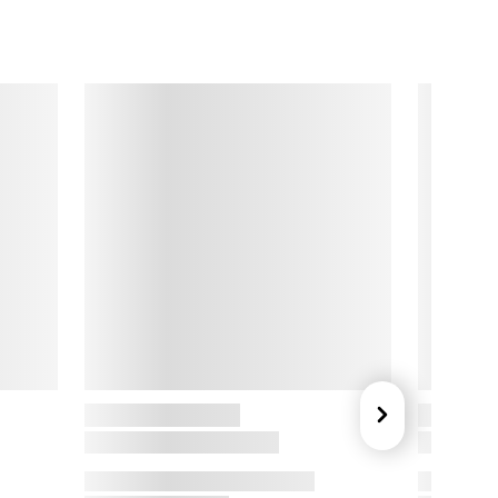
ristigt design bringer KitchenAid både stil og funktion til dit 
økken – og inspirerer til kulinariske mesterværker hver dag.