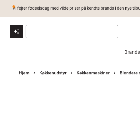
Vi fejrer fødselsdag med vilde priser på kendte brands i den nye tilb
Klik & hent
Byt i 1 år
Prismatch
Brands
Hjem
Køkkenudstyr
Køkkenmaskiner
Blendere o