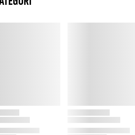
ATEGORI
d
k