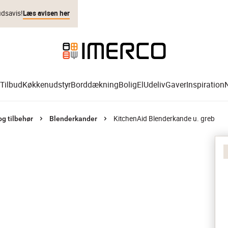
udsavis!
Læs avisen her
Tilbud
Køkkenudstyr
Borddækning
Bolig
El
Udeliv
Gaver
Inspiration
KitchenAid Blenderkande u. greb
g tilbehør
Blenderkander