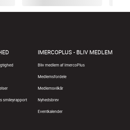
HED
IMERCOPLUS - BLIV MEDLEM
gtighed
Bliv medlem af ImercoPlus
Medlemsfordele
elser
Medlemsvilkår
s smileyrapport
Nyhedsbrev
Eventkalender