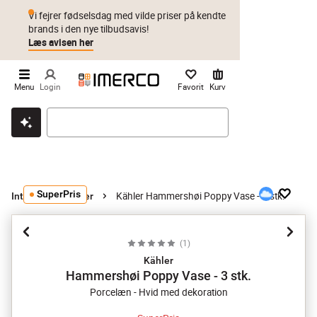
Vi fejrer fødselsdag med vilde priser på kendte
brands i den nye tilbudsavis!
Læs avisen her
Menu
Login
Favorit
Kurv
Klik & hent
Byt i 1 år
Prismatch
SuperPris
Kähler Hammershøi Poppy Vase - 3 stk.
Interiør
Vaser
(
1
)
Kähler
Hammershøi Poppy Vase - 3 stk.
Porcelæn - Hvid med dekoration