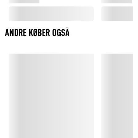
Mix og match med Hammershøi

Stellet har ikke noget ’op og ned’, så du kan variere bordets 
udtryk fra gang til gang. Sæt fx Kähler Hammershøi Poppy-
stellet sammen med Hammershøis klassiske hvide stel og giv 
den klassiske opdækning et floralt tvist.

ANDRE KØBER OGSÅ
Kähler - Klassisk keramik siden 1839

Den første Kähler-vase blev lavet tilbage på et lille 
pottemagerværksted i Næstved i 1839. Siden da har Kähler i 
samarbejde med store kunstnere produceret smukke vaser, 
brugskunst og andre ting til hjemmet. Det er primært det 
klassiske keramik, der hele vejen igennem har været deres 
kendetegn, mens der i dag også har sneget sig andre 
materialer ind i de smukke kunstværker. Nøgleordene hos 
Kähler er håndværk, kreativitet og samarbejder med store 
kunstnere.