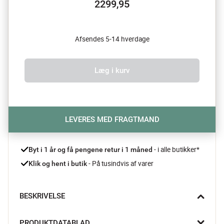
2299,95
Afsendes 5-14 hverdage
Læg i kurv
LEVERES MED FRAGTMAND
- i alle butikker*
Byt i 1 år og få pengene retur i 1 måned 
 - På tusindvis af varer
Klik og hent i butik
BESKRIVELSE
Novaplus Evolution Lift tørrestativet fra JUWEL gør det nemt 
PRODUKTDATABLAD