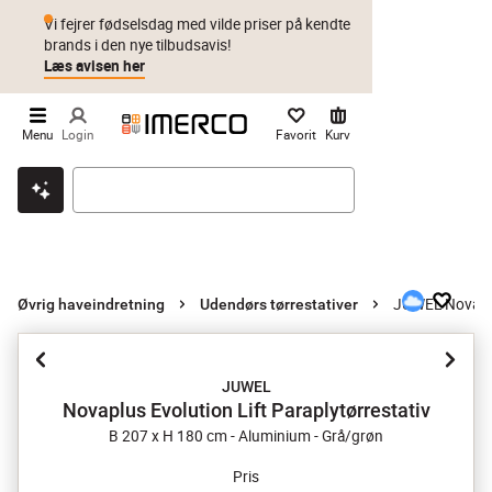
Vi fejrer fødselsdag med vilde priser på kendte
brands i den nye tilbudsavis!
Læs avisen her
Menu
Login
Favorit
Kurv
Klik & hent
Byt i 1 år
Prismatch
JUWEL Novaplus
Øvrig haveindretning
Udendørs tørrestativer
JUWEL
Novaplus Evolution Lift Paraplytørrestativ
B 207 x H 180 cm - Aluminium - Grå/grøn
Pris