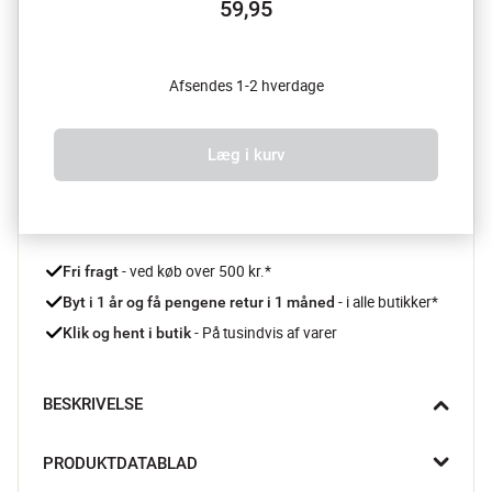
59,95
Afsendes 1-2 hverdage
Læg i kurv
 - ved køb over 500 kr.*
Fri fragt
- i alle butikker*
Byt i 1 år og få pengene retur i 1 måned 
 - På tusindvis af varer
Klik og hent i butik
BESKRIVELSE
Få en skinnende ren bolig med CleanTech CT3 Dual Vaskeklud 
PRODUKTDATABLAD
fra Joseph Joseph, din ideelle erstatning til CleanTech 2-i-1 
overfladeskrubberen. Denne alsidige klud fjerner nemt både let 