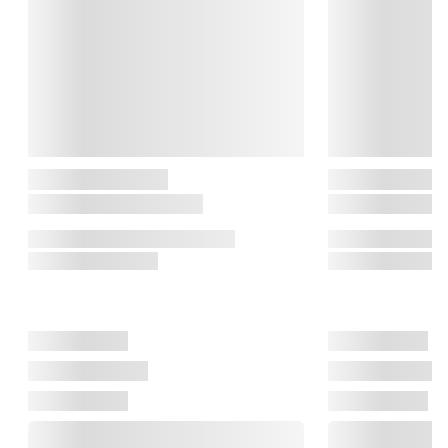
For at bevare din CleanTech CT3 Dual Vaskekluds effektivitet 
og hygiejne anbefales det at maskinvaske den regelmæssigt. 
Vask kluden ved en passende temperatur, typisk 30-40 grader 
celcius, for at fjerne snavs og bakterier. Undgå brug af 
skyllemiddel, da det kan nedsætte mikrofiberens absorberende 
evne. Lad kluden lufttørre efter vask for at forlænge dens 
levetid.