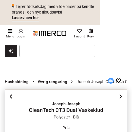
Vi fejrer fødselsdag med vilde priser på kendte
brands i den nye tilbudsavis!
Læs avisen her
Menu
Login
Favorit
Kurv
Klik & hent
Byt i 1 år
Prismatch
Joseph Joseph CleanTech CT3
Husholdning
Øvrig rengøring
Joseph Joseph
CleanTech CT3 Dual Vaskeklud
Polyester - Blå
Pris