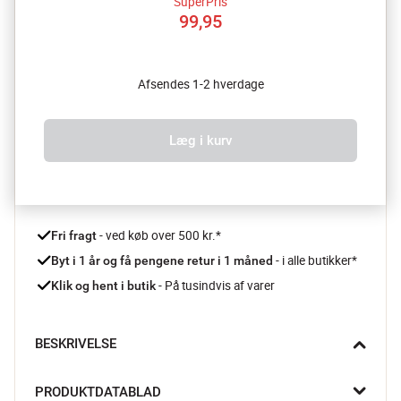
SuperPris
99,95
Afsendes 1-2 hverdage
Læg i kurv
 - ved køb over 500 kr.*
Fri fragt
- i alle butikker*
Byt i 1 år og få pengene retur i 1 måned 
 - På tusindvis af varer
Klik og hent i butik
BESKRIVELSE
Denne grøntsagskniv fra Jamie Oliver kan bruges til meget 
PRODUKTDATABLAD
andet end bare grøntsager. Brug den til at skære frugt til 