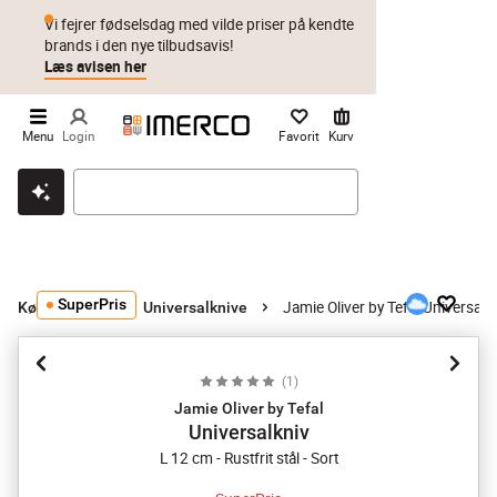
Vi fejrer fødselsdag med vilde priser på kendte
brands i den nye tilbudsavis!
Læs avisen her
Menu
Login
Favorit
Kurv
Klik & hent
Byt i 1 år
Prismatch
SuperPris
Jamie Oliver by Tefal Universalk
Køkkenknive
Universalknive
(
1
)
Jamie Oliver by Tefal
Universalkniv
L 12 cm - Rustfrit stål - Sort