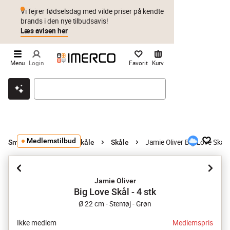
Vi fejrer fødselsdag med vilde priser på kendte
brands i den nye tilbudsavis!
Læs avisen her
Menu
Login
Favorit
Kurv
Klik & hent
Byt i 1 år
Prismatch
Medlemstilbud
Jamie Oliver Big Love Skål -
Små og mellemstore skåle
Skåle
Jamie Oliver
Big Love Skål - 4 stk
Ø 22 cm - Stentøj - Grøn
Ikke medlem
Medlemspris