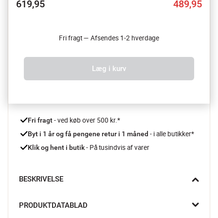
619,95
489,95
Fri fragt — Afsendes 1-2 hverdage
Læg i kurv
 - ved køb over 500 kr.*
Fri fragt
- i alle butikker*
Byt i 1 år og få pengene retur i 1 måned 
 - På tusindvis af varer
Klik og hent i butik
BESKRIVELSE
Dette skålsæt fra Jamie Oliver forvandler hvert måltid til en 
PRODUKTDATABLAD
oplevelse – fra hverdagsretter til weekendens højdepunkter.
