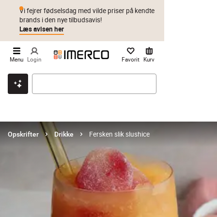
Vi fejrer fødselsdag med vilde priser på kendte
brands i den nye tilbudsavis!
Læs avisen her
Menu
Login
Favorit
Kurv
Klik & hent
Byt i 1 år
Prismatch
Fersken slik slushice
Opskrifter
Drikke