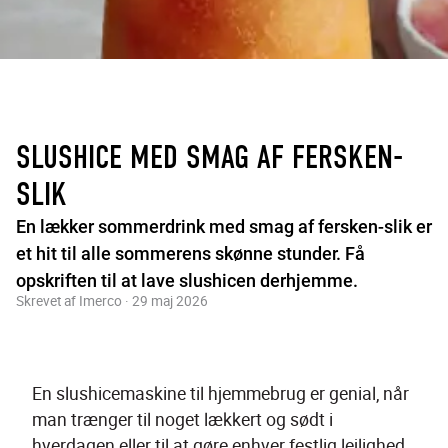
SLUSHICE MED SMAG AF FERSKEN-
SLIK
En lækker sommerdrink med smag af fersken-slik er
et hit til alle sommerens skønne stunder. Få
opskriften til at lave slushicen derhjemme.
Skrevet af Imerco · 29 maj 2026
En slushicemaskine til hjemmebrug er genial, når 
man trænger til noget lækkert og sødt i 
hverdagen eller til at gøre enhver festlig lejlighed 