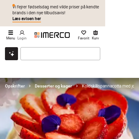
Vi fejrer fødselsdag med vilde priser på kendte
brands i den nye tilbudsavis!
Læs avisen her
Menu
Login
Favorit
Kurv
Klik & hent
Byt i 1 år
Prismatch
Koldskålspannacotta med jor
Opskrifter
Desserter og kager