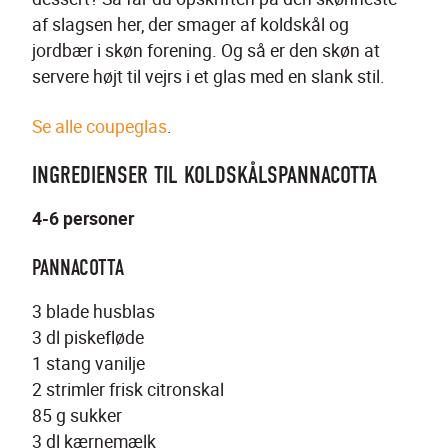
af slagsen her, der smager af koldskål og 
jordbær i skøn forening. Og så er den skøn at 
servere højt til vejrs i et glas med en slank stil.
Se alle coupeglas
.
INGREDIENSER TIL KOLDSKÅLSPANNACOTTA
4-6 personer
PANNACOTTA
3 blade husblas
3 dl piskefløde
1 stang vanilje
2 strimler frisk citronskal
85 g sukker
3 dl kærnemælk