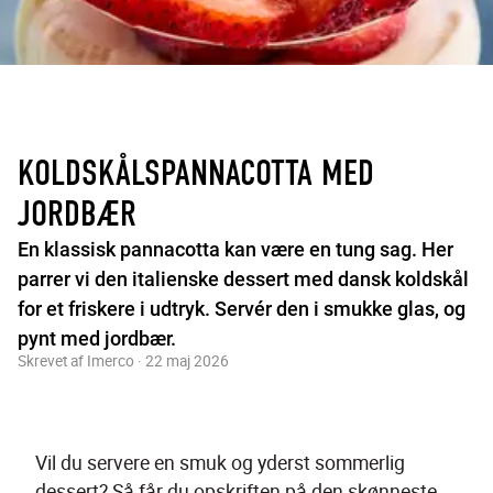
KOLDSKÅLSPANNACOTTA MED
JORDBÆR
En klassisk pannacotta kan være en tung sag. Her
parrer vi den italienske dessert med dansk koldskål
for et friskere i udtryk. Servér den i smukke glas, og
pynt med jordbær.
Skrevet af Imerco · 22 maj 2026
Vil du servere en smuk og yderst sommerlig 
dessert? Så får du opskriften på den skønneste 