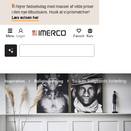
Vi fejrer fødselsdag med masser af vilde priser
i den nye tilbudsavis. Husk at vi prismatcher!
Læs avisen her
Menu
Login
Favorit
Kurv
Klik & hent
Byt i 1 år
Prismatch
forårets boligtrends fortællinger
Inspiration
Boligindretning