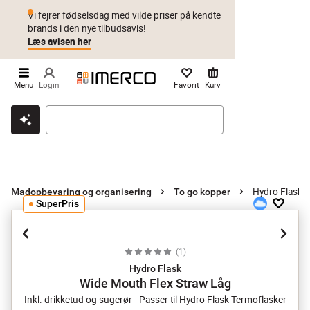
Vi fejrer fødselsdag med vilde priser på kendte
brands i den nye tilbudsavis!
Læs avisen her
Menu
Login
Favorit
Kurv
Klik & hent
Byt i 1 år
Prismatch
Hydro Flask 
Madopbevaring og organisering
To go kopper
SuperPris
(
1
)
Hydro Flask
Wide Mouth Flex Straw Låg
Inkl. drikketud og sugerør - Passer til Hydro Flask Termoflasker