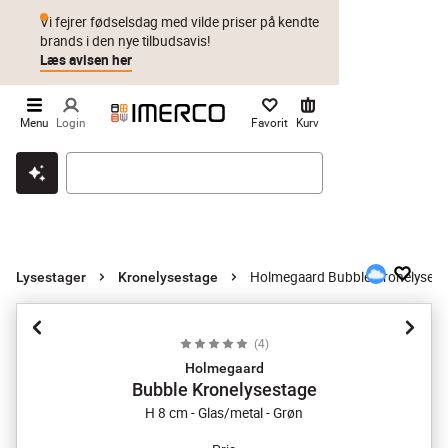
Vi fejrer fødselsdag med vilde priser på kendte
brands i den nye tilbudsavis!
Læs avisen her
Menu
Login
Favorit
Kurv
Klik & hent
Byt i 1 år
Prismatch
Holmegaard Bubble Kronelysest
Lysestager
Kronelysestage
(
4
)
Holmegaard
Bubble Kronelysestage
H 8 cm - Glas/metal - Grøn