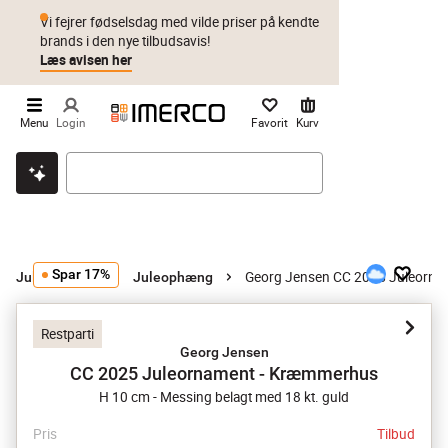
Vi fejrer fødselsdag med vilde priser på kendte
brands i den nye tilbudsavis!
Læs avisen her
Menu
Login
Favorit
Kurv
Klik & hent
Byt i 1 år
Prismatch
Spar 17%
Georg Jensen CC 2025 Juleorn
Juletræspynt
Juleophæng
Restparti
Georg Jensen
CC 2025 Juleornament - Kræmmerhus
H 10 cm - Messing belagt med 18 kt. guld
Pris
Tilbud