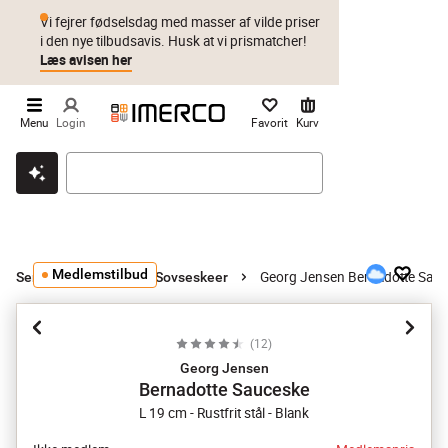
Vi fejrer fødselsdag med masser af vilde priser
i den nye tilbudsavis. Husk at vi prismatcher!
Læs avisen her
Menu
Login
Favorit
Kurv
Klik & hent
Byt i 1 år
Prismatch
Medlemstilbud
Georg Jensen Bernadotte Sau
Serveringsbestik
Sovseskeer
(
12
)
Georg Jensen
Bernadotte Sauceske
L 19 cm - Rustfrit stål - Blank