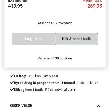
Ikke medlem
Medlemspris
419,95
269,95
Afsendes 1-2 hverdage
Læg i kurv
Klik & hent i butik
På lager i 139 butikker
 - ved køb over 500 kr.*
Fri fragt
- i alle butikker*
Byt i 1 år og få pengene retur i 1 måned 
 - På tusindvis af varer
Klik og hent i butik
BESKRIVELSE